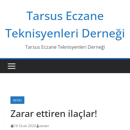
Skip
Tarsus Eczane
to
content
Teknisyenleri Derneği
Tarsus Eczane Teknisyenleri Derneği
GENEL
Zarar ettiren ilaçlar!
16 Ocak 2020
tetder