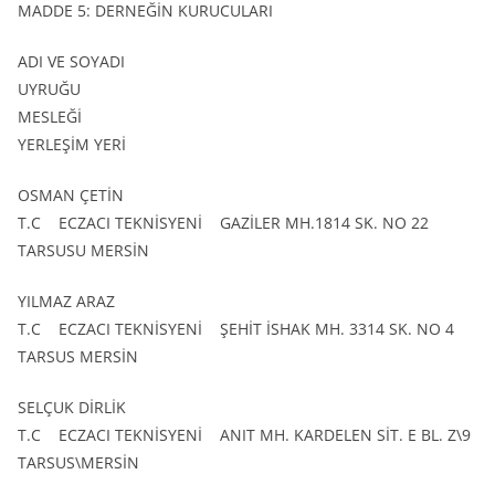
MADDE 5: DERNEĞİN KURUCULARI
ADI VE SOYADI
UYRUĞU
MESLEĞİ
YERLEŞİM YERİ
OSMAN ÇETİN
T.C ECZACI TEKNİSYENİ GAZİLER MH.1814 SK. NO 22
TARSUSU MERSİN
YILMAZ ARAZ
T.C ECZACI TEKNİSYENİ ŞEHİT İSHAK MH. 3314 SK. NO 4
TARSUS MERSİN
SELÇUK DİRLİK
T.C ECZACI TEKNİSYENİ ANIT MH. KARDELEN SİT. E BL. Z\9
TARSUS\MERSİN