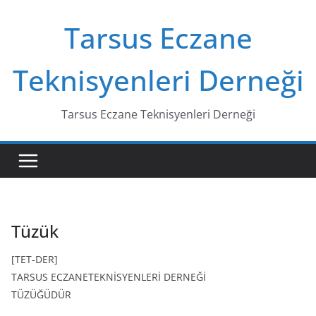
Skip
Tarsus Eczane
to
content
Teknisyenleri Derneği
Tarsus Eczane Teknisyenleri Derneği
Tüzük
[TET-DER]
TARSUS ECZANETEKNİSYENLERİ DERNEĞİ
TÜZÜĞÜDÜR