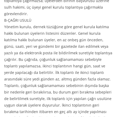
toplantıya çağırmazsa; üyelerden birinin başvurusu üzerine
sulh hakimi, üç üyeyi genel kurulu toplantıya çağırmakla
görevlendirir.
B-ÇAĞRI USULÜ
Yönetim kurulu, dernek tüzüğüne göre genel kurula katılma
hakkı bulunan üyelerin listesini düzenler. Genel kurula
katılma hakkı bulunan üyeler, en az onbeş gün önceden,
günü, saati, yeri ve gündemi bir gazetede ilan edilmek veya
yazılı ya da elektronik posta ile bildirilmek suretiyle toplantıya
çağrılır. Bu çağrıda, çoğunluk sağlanamaması sebebiyle
toplantı yapılamazsa, ikinci toplantının hangi gün, saat ve
yerde yapılacağı da belirtilir. İlk toplantı ile ikinci toplantı
arasındaki süre yedi günden az, altmış günden fazla olamaz.
Toplantı, çoğunluk sağlanamaması sebebinin dışında başka
bir nedenle geri bırakılırsa, bu durum geri bırakma sebepleri
de belirtilmek suretiyle, ilk toplantı için yapılan çağrı usulüne
uygun olarak üyelere duyurulur. İkinci toplantının geri
bırakma tarihinden itibaren en geç altı ay içinde yapılması