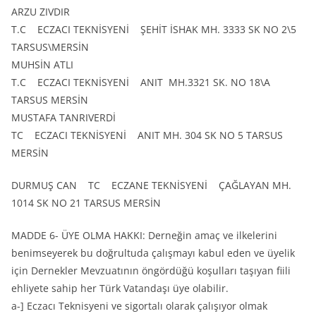
ARZU ZIVDIR
T.C ECZACI TEKNİSYENİ ŞEHİT İSHAK MH. 3333 SK NO 2\5
TARSUS\MERSİN
MUHSİN ATLI
T.C ECZACI TEKNİSYENİ ANIT MH.3321 SK. NO 18\A
TARSUS MERSİN
MUSTAFA TANRIVERDİ
TC ECZACI TEKNİSYENİ ANIT MH. 304 SK NO 5 TARSUS
MERSİN
DURMUŞ CAN TC ECZANE TEKNİSYENİ ÇAĞLAYAN MH.
1014 SK NO 21 TARSUS MERSİN
MADDE 6- ÜYE OLMA HAKKI: Derneğin amaç ve ilkelerini
benimseyerek bu doğrultuda çalışmayı kabul eden ve üyelik
için Dernekler Mevzuatının öngördüğü koşulları taşıyan fiili
ehliyete sahip her Türk Vatandaşı üye olabilir.
a-] Eczacı Teknisyeni ve sigortalı olarak çalışıyor olmak