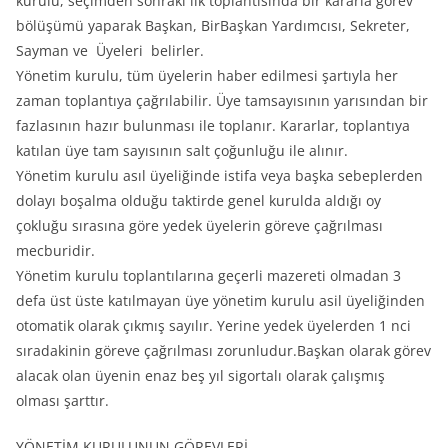
kurulu, seçimden sonraki ilk toplantısında bir kararla görev
bölüşümü yaparak Başkan, BirBaşkan Yardımcısı, Sekreter,
Sayman ve Üyeleri belirler.
Yönetim kurulu, tüm üyelerin haber edilmesi şartıyla her
zaman toplantıya çağrılabilir. Üye tamsayısının yarısından bir
fazlasının hazır bulunması ile toplanır. Kararlar, toplantıya
katılan üye tam sayısının salt çoğunluğu ile alınır.
Yönetim kurulu asıl üyeliğinde istifa veya başka sebeplerden
dolayı boşalma olduğu taktirde genel kurulda aldığı oy
çokluğu sırasına göre yedek üyelerin göreve çağrılması
mecburidir.
Yönetim kurulu toplantılarına geçerli mazereti olmadan 3
defa üst üste katılmayan üye yönetim kurulu asil üyeliğinden
otomatik olarak çıkmış sayılır. Yerine yedek üyelerden 1 nci
sıradakinin göreve çağrılması zorunludur.Başkan olarak görev
alacak olan üyenin enaz beş yıl sigortalı olarak çalışmış
olması şarttır.
YÖNETİM KURULUNUN GÖREVLERİ