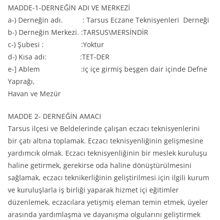
MADDE-1-DERNEĞİN ADI VE MERKEZİ
a-) Derneğin adı. : Tarsus Eczane Teknisyenleri Derneği
b-) Derneğin Merkezi. :TARSUS\MERSİNDİR
c-) Şubesi : :Yoktur
d-) Kısa adı: :TET-DER
e-] Ablem :iç içe girmiş beşgen dair içinde Defne
Yaprağı,
Havan ve Mezür
MADDE 2- DERNEĞİN AMACI
Tarsus ilçesi ve Beldelerinde çalışan eczacı teknisyenlerini
bir çatı altına toplamak. Eczacı teknisyenliğinin gelişmesine
yardımcık olmak. Eczacı teknisyenliğinin bir meslek kuruluşu
haline getirmek, gerekirse oda haline dönüştürülmesini
sağlamak, eczacı teknikerliğinin geliştirilmesi için ilgili kurum
ve kuruluşlarla iş birliği yaparak hizmet içi eğitimler
düzenlemek, eczacılara yetişmiş eleman temin etmek, üyeler
arasında yardımlaşma ve dayanışma olgularını geliştirmek