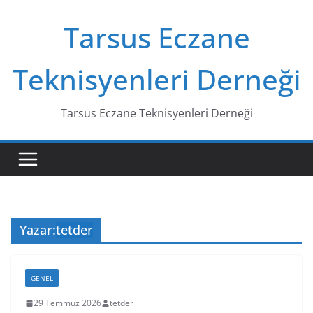
Skip
Tarsus Eczane
to
content
Teknisyenleri Derneği
Tarsus Eczane Teknisyenleri Derneği
Yazar:
tetder
GENEL
29 Temmuz 2026
tetder