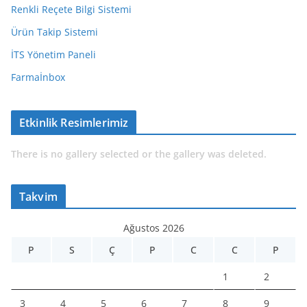
Renkli Reçete Bilgi Sistemi
Ürün Takip Sistemi
İTS Yönetim Paneli
Farmaİnbox
Etkinlik Resimlerimiz
There is no gallery selected or the gallery was deleted.
Takvim
Ağustos 2026
P
S
Ç
P
C
C
P
1
2
3
4
5
6
7
8
9