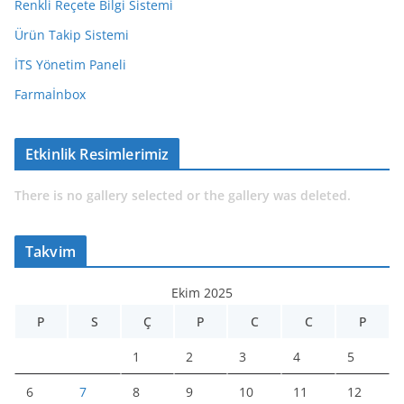
Renkli Reçete Bilgi Sistemi
Ürün Takip Sistemi
İTS Yönetim Paneli
Farmaİnbox
Etkinlik Resimlerimiz
There is no gallery selected or the gallery was deleted.
Takvim
Ekim 2025
P
S
Ç
P
C
C
P
1
2
3
4
5
6
7
8
9
10
11
12