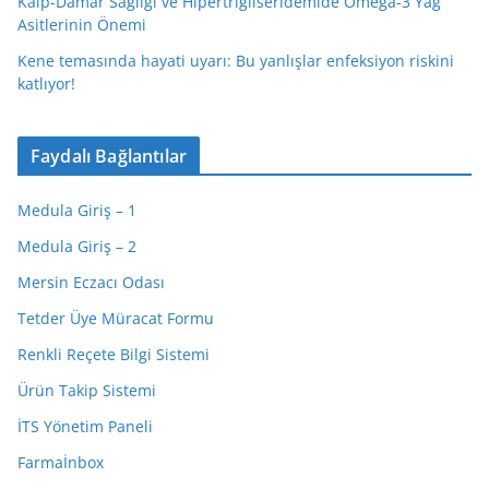
Kalp-Damar Sağlığı ve Hipertrigliseridemide Omega-3 Yağ
Asitlerinin Önemi
Kene temasında hayati uyarı: Bu yanlışlar enfeksiyon riskini
katlıyor!
Faydalı Bağlantılar
Medula Giriş – 1
Medula Giriş – 2
Mersin Eczacı Odası
Tetder Üye Müracat Formu
Renkli Reçete Bilgi Sistemi
Ürün Takip Sistemi
İTS Yönetim Paneli
Farmaİnbox