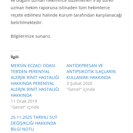
ve doğum uzman hekimince düzenlenen 9 ay süreli
uzman hekim raporuna istinaden tüm hekimlerce
reçete edilmesi halinde Kurum tarafından karşılanacağı
belirtilmektedir.
Bilgilerinize sunarız.
İlgili
MERSİN ECZACI ODASI
ANTİDEPRESAN VE
TEB’DEN PERENİYAL
ANTİPSİKOTİK İLAÇLARIN
ALERJİK RİNİT HASTALIĞI
KULLANIMI HAKKINDA
HAKKINDA PERENİYAL
3 Şubat 2020
ALERJİK RİNİT HASTALIĞI
"Genel" içinde
HAKKINDA
11 Ocak 2019
"Genel" içinde
25.11.2025 TARİHLİ SUT
DEĞİŞİKLİĞİ HAKKINDA
BİLGİ NOTU