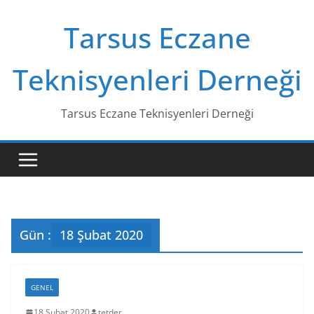
Skip
Tarsus Eczane
to
content
Teknisyenleri Derneği
Tarsus Eczane Teknisyenleri Derneği
Gün :
18 Şubat 2020
GENEL
18 Şubat 2020
tetder