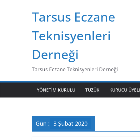
Skip
Tarsus Eczane
to
content
Teknisyenleri
Derneği
Tarsus Eczane Teknisyenleri Derneği
YÖNETIM KURULU
TÜZÜK
KURUCU ÜYEL
Gün :
3 Şubat 2020