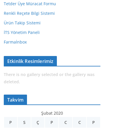
Tetder Üye Müracat Formu
Renkli Reçete Bilgi Sistemi
Ürün Takip Sistemi
İTS Yönetim Paneli
Farmaİnbox
Etkinlik Resimlerimiz
There is no gallery selected or the gallery was
deleted.
Takvim
Şubat 2020
P
S
Ç
P
C
C
P