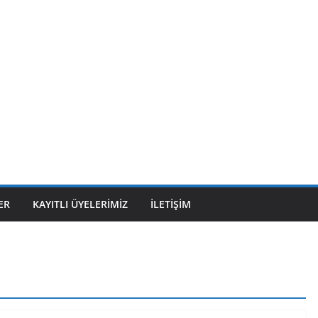
ER
KAYITLI ÜYELERIMIZ
İLETIŞIM