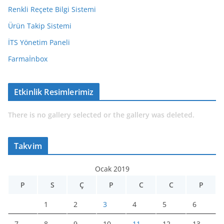
Renkli Reçete Bilgi Sistemi
Ürün Takip Sistemi
İTS Yönetim Paneli
Farmaİnbox
Etkinlik Resimlerimiz
There is no gallery selected or the gallery was deleted.
Takvim
Ocak 2019
P
S
Ç
P
C
C
P
1
2
3
4
5
6
7
8
9
10
11
12
13