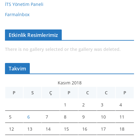
İTS Yönetim Paneli
Farmaİnbox
Etkinlik Resimlerimiz
There is no gallery selected or the gallery was deleted.
Takvim
Kasım 2018
P
S
Ç
P
C
C
P
1
2
3
4
5
6
7
8
9
10
11
12
13
14
15
16
17
18