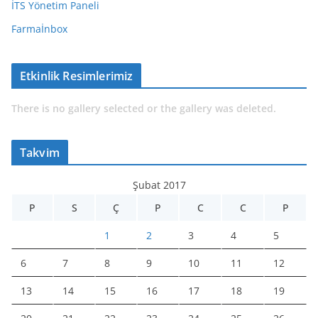
İTS Yönetim Paneli
Farmaİnbox
Etkinlik Resimlerimiz
There is no gallery selected or the gallery was deleted.
Takvim
Şubat 2017
P
S
Ç
P
C
C
P
1
2
3
4
5
6
7
8
9
10
11
12
13
14
15
16
17
18
19