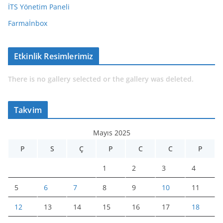
İTS Yönetim Paneli
Farmaİnbox
Etkinlik Resimlerimiz
There is no gallery selected or the gallery was deleted.
Takvim
Mayıs 2025
P
S
Ç
P
C
C
P
1
2
3
4
5
6
7
8
9
10
11
12
13
14
15
16
17
18