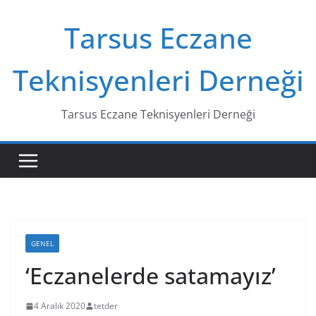
Skip
Tarsus Eczane
to
content
Teknisyenleri Derneği
Tarsus Eczane Teknisyenleri Derneği
GENEL
‘Eczanelerde satamayız’
4 Aralık 2020
tetder