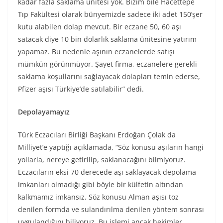
kadar fazla saklama ünitesi yok. Bizim bile Hacettepe
Tıp Fakültesi olarak bünyemizde sadece iki adet 150’şer
kutu alabilen dolap mevcut. Bir eczane 50, 60 aşı
satacak diye 10 bin dolarlık saklama ünitesine yatırım
yapamaz. Bu nedenle aşının eczanelerde satışı
mümkün görünmüyor. Şayet firma, eczanelere gerekli
saklama koşullarını sağlayacak dolapları temin ederse,
Pfizer aşısı Türkiye’de satılabilir” dedi.
Depolayamayız
Türk Eczacıları Birliği Başkanı Erdoğan Çolak da
Milliyet’e yaptığı açıklamada, “Söz konusu aşıların hangi
yollarla, nereye getirilip, saklanacağını bilmiyoruz.
Eczacıların eksi 70 derecede aşı saklayacak depolama
imkanları olmadığı gibi böyle bir külfetin altından
kalkmamız imkansız. Söz konusu Alman aşısı toz
denilen formda ve sulandırılma denilen yöntem sonrası
uygulandığını biliyoruz. Bu işlemi ancak hekimler