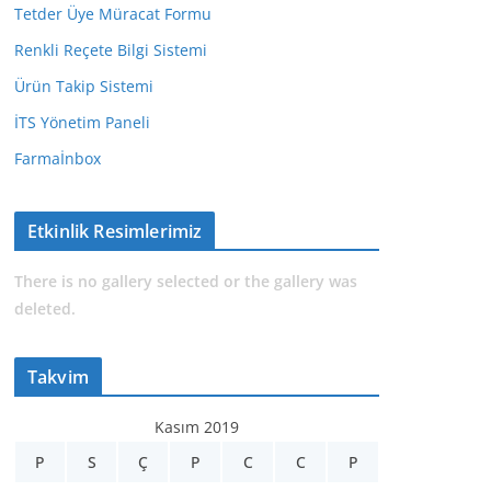
Tetder Üye Müracat Formu
Renkli Reçete Bilgi Sistemi
Ürün Takip Sistemi
İTS Yönetim Paneli
Farmaİnbox
Etkinlik Resimlerimiz
There is no gallery selected or the gallery was
deleted.
Takvim
Kasım 2019
P
S
Ç
P
C
C
P