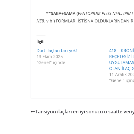
**
SABA+SAMA (
VENTOPIUM PLUS NEB., IPRAL
NEB.
v.b
)
FORMLARI İSTİSNA OLDUKLARINDAN R
İlgili
Dört ilaçtan biri yok!
418 – KRON
13 Ekim 2025
REÇETESİZ İ
"Genel" içinde
UYGULAMAS
OLAN İLAÇ 
11 Aralık 20
"Genel" için
Tansiyon ilaçları en iyi sonucu o saatte veri