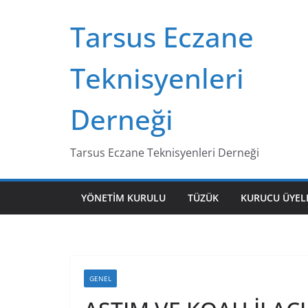
Skip
Tarsus Eczane
to
content
Teknisyenleri
Derneği
Tarsus Eczane Teknisyenleri Derneği
YÖNETIM KURULU
TÜZÜK
KURUCU ÜYEL
GENEL