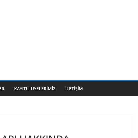
ER
KAYITLI ÜYELERIMIZ
İLETIŞIM