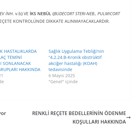
EV İNH.
v.b
)
VE
İKS NEBÜL (
BUDECORT STERI-NEB., PULMICORT
EÇETE KONTROLÜNDE DİKKATE ALINMAYACAKLARDIR.
İK HASTALIKLARDA
Sağlık Uygulama Tebliği’nin
LAÇ TEMİNİ
“4.2.24.B-Kronik obstrüktif
I SONLANACAK
akciğer hastalığı (KOAH)
GRUPLARI HAKKINDA
tedavisinde
21
6 Mayıs 2025
de
"Genel" içinde
yor
RENKLİ REÇETE BEDELLERİNİN ÖDENME
KOŞULLARI HAKKINDA