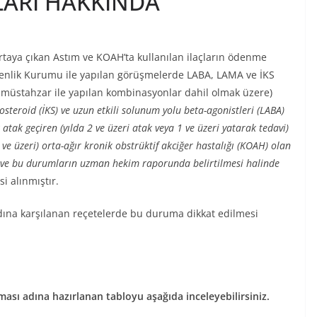
LARI HAKKINDA
ortaya çıkan Astım ve KOAH’ta kullanılan ilaçların ödenme
Güvenlik Kurumu ile yapılan görüşmelerde LABA, LAMA ve İKS
a müstahzar ile yapılan kombinasyonlar dahil olmak üzere)
kosteroid (İKS) ve uzun etkili solunum yolu beta-agonistleri (LABA)
k atak geçiren (yılda 2 ve üzeri atak veya 1 ve üzeri yatarak tedavi)
ve üzeri) orta-ağır kronik obstrüktif akciğer hastalığı (KOAH) olan
ı ve bu durumların uzman hekim raporunda belirtilmesi halinde
si alınmıştır.
adına karşılanan reçetelerde bu duruma dikkat edilmesi
lması adına hazırlanan tabloyu aşağıda inceleyebilirsiniz.