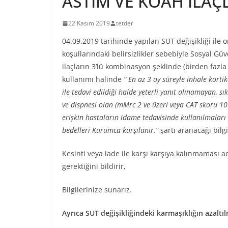
ASTIM VE KOAH İLAÇ
22 Kasım 2019
tetder
04.09.2019 tarihinde yapılan SUT değişikliği ile 
koşullarındaki belirsizlikler sebebiyle Sosyal 
ilaçların 3’lü kombinasyon şeklinde (birden fazl
kullanımı halinde
“ En az 3 ay süreyle inhale korti
ile tedavi edildiği halde yeterli yanıt alınamayan, sı
ve dispnesi olan (mMrc 2 ve üzeri veya CAT skoru 10 
erişkin hastaların idame tedavisinde kullanılmalar
bedelleri Kurumca karşılanır.”
şartı aranacağı bilgi
Kesinti veya iade ile karşı karşıya kalınmaması 
gerektiğini bildirir,
Bilgilerinize sunarız.
Ayrıca SUT değişikliğindeki karmaşıklığın azaltı