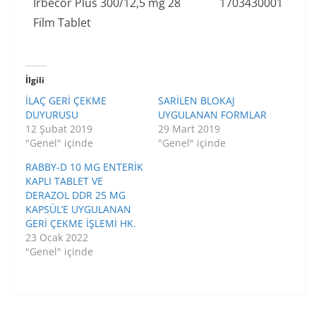
Irbecor Plus 300/12,5 mg 28
1703430001
Film Tablet
İlgili
İLAÇ GERİ ÇEKME
SARİLEN BLOKAJ
DUYURUSU
UYGULANAN FORMLAR
12 Şubat 2019
29 Mart 2019
"Genel" içinde
"Genel" içinde
RABBY-D 10 MG ENTERİK
KAPLI TABLET VE
DERAZOL DDR 25 MG
KAPSÜL’E UYGULANAN
GERİ ÇEKME İŞLEMİ HK.
23 Ocak 2022
"Genel" içinde