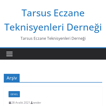
Skip
Tarsus Eczane
to
content
Teknisyenleri Derneği
Tarsus Eczane Teknisyenleri Derneği
Arşiv
GENEL
28 Aralık 2021
tetder